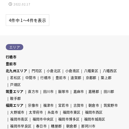
2022.02.17
4件中 1〜4件を表示
エリア
行橋市
豊前市
北九州エリア
門司区
小倉北区
小倉南区
八幡東区
八幡西区
若松区
中間市
行橋市
豊前市
遠賀郡
京都郡
築上郡
戸畑区
筑豊エリア
直方市
田川市
飯塚市
嘉麻市
嘉穂郡
田川郡
鞍手郡
福岡エリア
宗像市
福津市
宮若市
古賀市
朝倉市
筑紫野市
大野城市
太宰府市
糸島市
福岡市東区
福岡市西区
福岡市南区
福岡市中央区
福岡市博多区
福岡市城南区
福岡市早良区
春日市
糟屋郡
朝倉郡
那珂川市