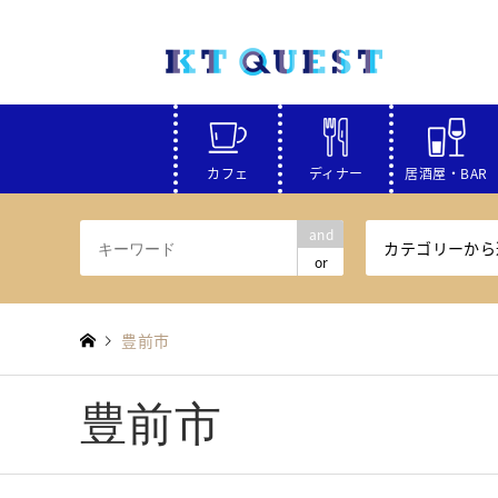
カフェ
ディナー
居酒屋・BAR
and
カテゴリーから
or
豊前市
豊前市