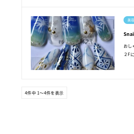
美
Snai
おし
２F
4件中 1〜4件を表示