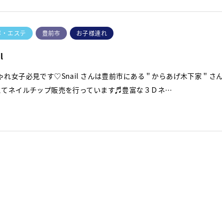
容・エステ
豊前市
お子様連れ
l
ゃれ女子必見です♡Snail さんは豊前市にある＂からあげ木下家＂さ
にてネイルチップ販売を行っています♬豊富な３Ｄネ…