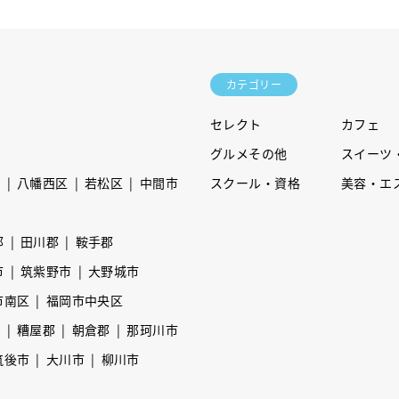
カテゴリー
セレクト
カフェ
グルメその他
スイーツ
区
八幡西区
若松区
中間市
スクール・資格
美容・エ
郡
田川郡
鞍手郡
市
筑紫野市
大野城市
市南区
福岡市中央区
市
糟屋郡
朝倉郡
那珂川市
筑後市
大川市
柳川市