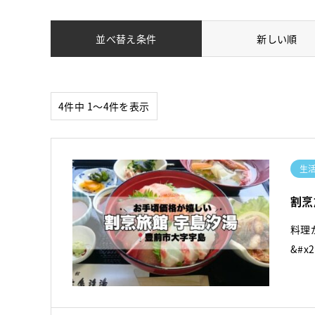
並べ替え条件
新しい順
4件中 1〜4件を表示
生
割烹
料理
&#