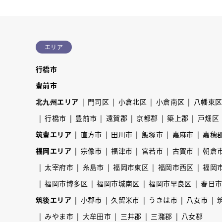
エリア
行橋市
豊前市
北九州エリア
門司区
小倉北区
小倉南区
八幡東
行橋市
豊前市
遠賀郡
京都郡
築上郡
戸畑区
筑豊エリア
直方市
田川市
飯塚市
嘉麻市
嘉穂
福岡エリア
宗像市
福津市
宮若市
古賀市
朝倉
太宰府市
糸島市
福岡市東区
福岡市西区
福岡
福岡市博多区
福岡市城南区
福岡市早良区
春日
筑後エリア
小郡市
久留米市
うきは市
八女市
みやま市
大牟田市
三井郡
三潴郡
八女郡