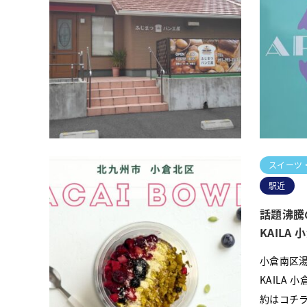
「ふじま
舗情報を
ら5年目
&#x1f
スイーツ
駅近
話題沸騰
KAILA
小倉南区湯
KAILA
約はコチ