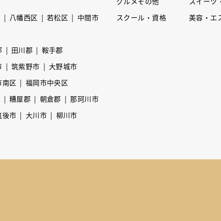
グルメその他
スイーツ
区
八幡西区
若松区
中間市
スクール・資格
美容・エ
郡
田川郡
鞍手郡
市
筑紫野市
大野城市
市南区
福岡市中央区
市
糟屋郡
朝倉郡
那珂川市
筑後市
大川市
柳川市