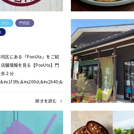
続きを読む
続
・パン
門司区
れ
司区にある「PooUta」をご紹
店舗情報を見る【PooUta】門
徒歩２分
;&#x1f3fb;&#x200d;&#x2640;&#xfe0f;&#x1f6b6;&#x1f3fb…
続きを読む
・パン
門司区
スイーツ・パン
宮若市
パン工房
APIPU473