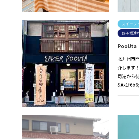
スイーツ
お子様連
PooUta
北九州市門
介します！
司港から
&#x1f6b6
スイーツ
ふじまつ