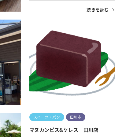
きを読む
続きを読む
スイーツ・パン
八幡西区
スイ
木輪
桜羊
「木輪」をご紹介します♫店舗情報を見る
「桜羊
【木輪】店舗名の由来はその単語の通り、
報を見
気の年輪から来ています&#x1f333;木の年
もなる
輪のように一年一年大きくなりますよ…
邪魔し
続きを読む
スイーツ・パン
田川市
マヌカンピス&ケレス 田川店