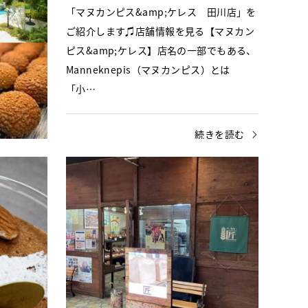
♫店舗情報
「マヌカンピス&amp;ケレス 田川店」を
5月にオープ
ご紹介します♫店舗情報を見る【マヌカン
73」
ピス&amp;ケレス】店名の一部でもある、
さん自身が、
Manneknepis（マヌカンピス）とは
「小…
きを読む
続きを読む
スイーツ・パン
小倉南区
駅近
スイ
ペ・デュ・クール
ベー
「ペ・デュ・クール」をご紹介します♫店
「ベー
舗情報を見る【ペ・デュ・クール】安部山
報を見
公園のすぐ近く！今年で3年目になるケー
にある
キ屋「ペ・デュ・クール」さんにお邪…
匠」さ