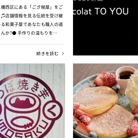
八幡西区にある「ござ候屋」をご
す♫店舗情報を見る伝統を受け継
ある和菓子屋であなたも職人の道
んか?● 手作りの温もりを…
続きを読む
・パン
苅田町
スイーツ・パン
古賀市
れ
お子様連れ
房トリオレ
つぼ焼き芋さく～imosaku
と損！苅田町名店の「洋菓子工房
古賀市にある「つぼ焼き芋さく～i
」福岡県京都郡苅田町に、地元の
～」をご紹介します！店舗情報
かしたこだわりスイーツが楽しめ
ぼ焼き芋さく～imosaku～】
！その名も 「洋菓子工房…
にて低温でじっくり2時間焼い