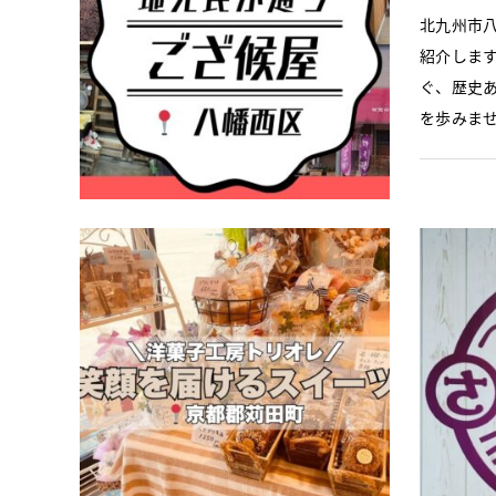
北九州市
紹介しま
ぐ、歴史
を歩みませ
スイーツ
お子様連
洋菓子工
知らない
トリオレ
食材を生
るお店が！