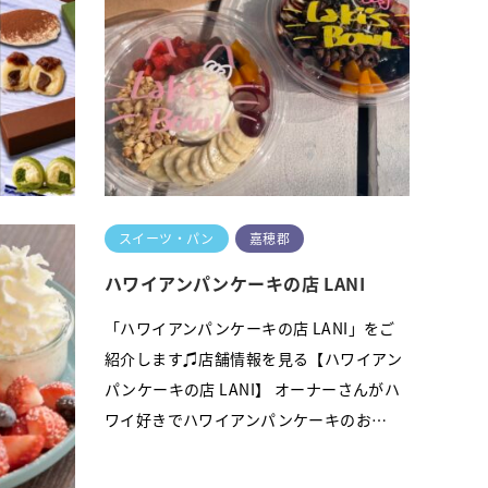
ます♫店
テリーヌショコラ専門店が北九州に！？素
ズボウ
材にこだわる「Chocolat TO YOU」をご紹
ばかり
介します♬北九州市若松区にある工房で営
業している「Chocolat TO YOU」さん♡…
続きを読む
スイーツ・パン
嘉穂郡
ハワイアンパンケーキの店 LANI
～
「ハワイアンパンケーキの店 LANI」をご
紹介します♫店舗情報を見る【ハワイアン
mosaku
パンケーキの店 LANI】 オーナーさんがハ
を見る【つ
ワイ好きでハワイアンパンケーキのお…
こだわりの壺
たお芋を…