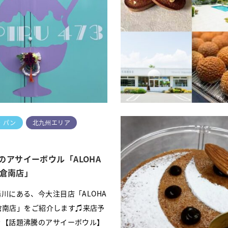
つパン工房」をご紹介します♫店
「APIPU473」をご紹介します
見る【ふじまつパン工房】創業か
を見る【APIPU473】2022年
になる『ふじまつパン工房』さん
ンした、かき氷専門店「APIPU4
35e;店名は「藤松のみなさんに親…
&#x1f367;もともとオーナー
かき氷が…
続きを読む
続
・パン
北九州エリア
のアサイーボウル「ALOHA
 小倉南店」
川にある、今大注目店「ALOHA
 小倉南店」をご紹介します♫来店予
ラ【話題沸騰のアサイーボウル】