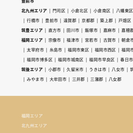
豊前市
北九州エリア
門司区
小倉北区
小倉南区
八幡東
行橋市
豊前市
遠賀郡
京都郡
築上郡
戸畑区
筑豊エリア
直方市
田川市
飯塚市
嘉麻市
嘉穂
福岡エリア
宗像市
福津市
宮若市
古賀市
朝倉
太宰府市
糸島市
福岡市東区
福岡市西区
福岡
福岡市博多区
福岡市城南区
福岡市早良区
春日
筑後エリア
小郡市
久留米市
うきは市
八女市
みやま市
大牟田市
三井郡
三潴郡
八女郡
福岡エリア
北九州エリア