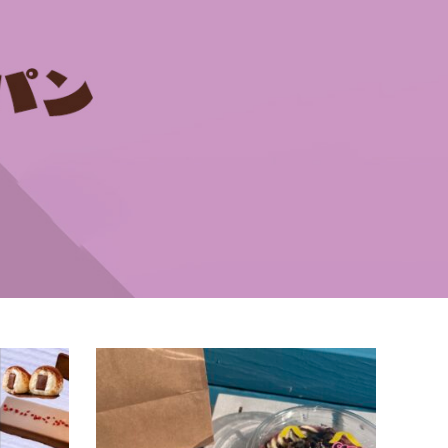
スイーツ・パン
若松区
スイ
お子様連れ
Laki
Chocolat TO YOU
「Lak