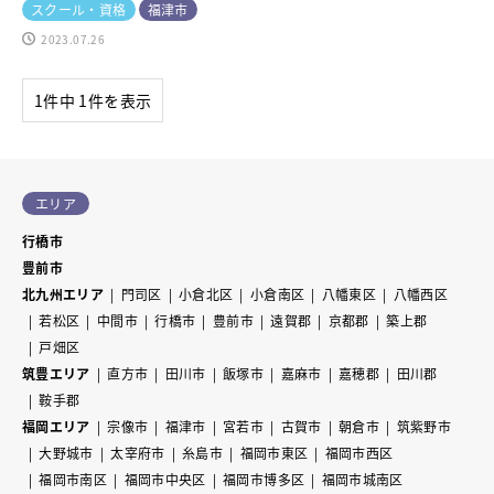
スクール・資格
福津市
2023.07.26
1件中 1件を表示
エリア
行橋市
豊前市
北九州エリア
門司区
小倉北区
小倉南区
八幡東区
八幡西区
若松区
中間市
行橋市
豊前市
遠賀郡
京都郡
築上郡
戸畑区
筑豊エリア
直方市
田川市
飯塚市
嘉麻市
嘉穂郡
田川郡
鞍手郡
福岡エリア
宗像市
福津市
宮若市
古賀市
朝倉市
筑紫野市
大野城市
太宰府市
糸島市
福岡市東区
福岡市西区
福岡市南区
福岡市中央区
福岡市博多区
福岡市城南区