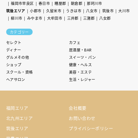
福岡市早良区
春日市
糟屋郡
朝倉郡
那珂川市
筑後エリア
小郡市
久留米市
うきは市
八女市
筑後市
大川市
柳川市
みやま市
大牟田市
三井郡
三潴郡
八女郡
カテゴリー
セレクト
カフェ
ディナー
居酒屋・BAR
グルメその他
スイーツ・パン
ショップ
健康・ヘルス
スクール・資格
美容・エステ
ヘアサロン
生活・レジャー
福岡エリア
会社概要
北九州エリア
お問い合わせ
筑後エリア
プライバシーポリシー