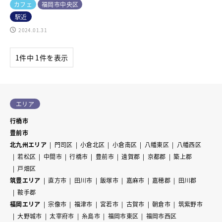
カフェ
福岡市中央区
駅近
2024.01.31
1件中 1件を表示
エリア
行橋市
豊前市
北九州エリア
門司区
小倉北区
小倉南区
八幡東区
八幡西区
若松区
中間市
行橋市
豊前市
遠賀郡
京都郡
築上郡
戸畑区
筑豊エリア
直方市
田川市
飯塚市
嘉麻市
嘉穂郡
田川郡
鞍手郡
福岡エリア
宗像市
福津市
宮若市
古賀市
朝倉市
筑紫野市
大野城市
太宰府市
糸島市
福岡市東区
福岡市西区