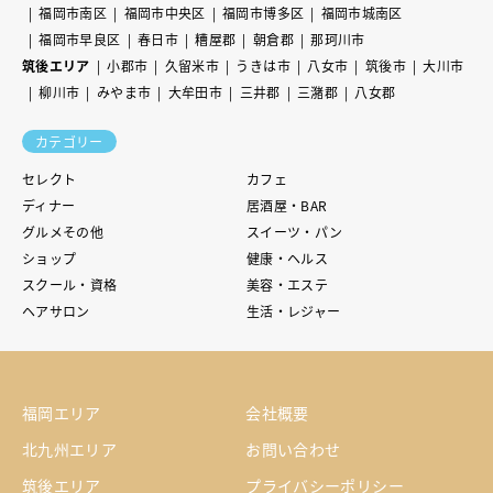
福岡市南区
福岡市中央区
福岡市博多区
福岡市城南区
福岡市早良区
春日市
糟屋郡
朝倉郡
那珂川市
筑後エリア
小郡市
久留米市
うきは市
八女市
筑後市
大川市
柳川市
みやま市
大牟田市
三井郡
三潴郡
八女郡
カテゴリー
セレクト
カフェ
ディナー
居酒屋・BAR
グルメその他
スイーツ・パン
ショップ
健康・ヘルス
スクール・資格
美容・エステ
ヘアサロン
生活・レジャー
福岡エリア
会社概要
北九州エリア
お問い合わせ
筑後エリア
プライバシーポリシー