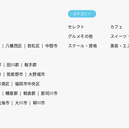
カテゴリー
セレクト
カフェ
グルメその他
スイーツ
区
八幡西区
若松区
中間市
スクール・資格
美容・エ
郡
田川郡
鞍手郡
市
筑紫野市
大野城市
市南区
福岡市中央区
市
糟屋郡
朝倉郡
那珂川市
筑後市
大川市
柳川市