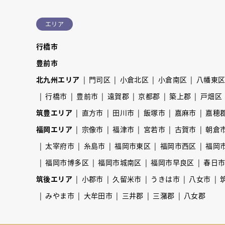
エリア
行橋市
豊前市
北九州エリア
門司区
小倉北区
小倉南区
八幡東
行橋市
豊前市
遠賀郡
京都郡
築上郡
戸畑区
筑豊エリア
直方市
田川市
飯塚市
嘉麻市
嘉穂
福岡エリア
宗像市
福津市
宮若市
古賀市
朝倉
太宰府市
糸島市
福岡市東区
福岡市西区
福岡
福岡市博多区
福岡市城南区
福岡市早良区
春日
筑後エリア
小郡市
久留米市
うきは市
八女市
みやま市
大牟田市
三井郡
三潴郡
八女郡