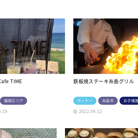
Cafe TIME
鉄板焼ステーキ糸島グリル
福岡エリア
ディナー
糸島市
お子様
4.19
2022.04.12