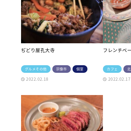
ぢどり屋孔大寺
フレンチベ
グルメその他
宗像市
個室
カフェ
北
2022.02.18
2022.02.17