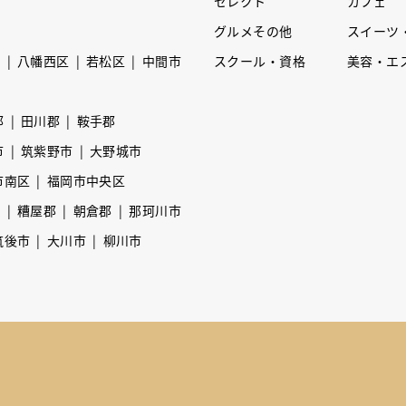
セレクト
カフェ
グルメその他
スイーツ
区
八幡西区
若松区
中間市
スクール・資格
美容・エ
郡
田川郡
鞍手郡
市
筑紫野市
大野城市
市南区
福岡市中央区
市
糟屋郡
朝倉郡
那珂川市
筑後市
大川市
柳川市