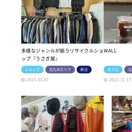
多様なジャンルが揃うリサイクルショ
WALL
ップ『うさぎ屋』
ショップ
北九州エリア
駅近
カフェ
北
2023.03.07
2022.11.17