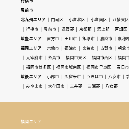
行橋市
豊前市
北九州エリア
門司区
小倉北区
小倉南区
八幡東
行橋市
豊前市
遠賀郡
京都郡
築上郡
戸畑区
筑豊エリア
直方市
田川市
飯塚市
嘉麻市
嘉穂
福岡エリア
宗像市
福津市
宮若市
古賀市
朝倉
太宰府市
糸島市
福岡市東区
福岡市西区
福岡
福岡市博多区
福岡市城南区
福岡市早良区
春日
筑後エリア
小郡市
久留米市
うきは市
八女市
みやま市
大牟田市
三井郡
三潴郡
八女郡
福岡エリア