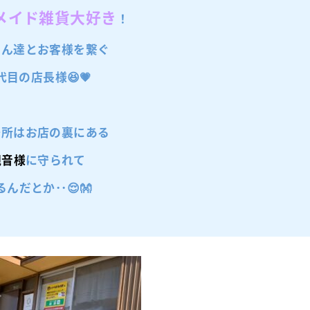
メイド雑貨大好き
！
さん達とお客様を繋ぐ
代目の店長様😆💗
場所はお店の裏にある
観音様
に守られて
るんだとか･･😌👐