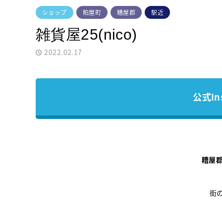
ショップ
粕屋町
糟屋郡
駅近
雑貨屋25(nico)
2022.02.17
公式In
糟屋
街