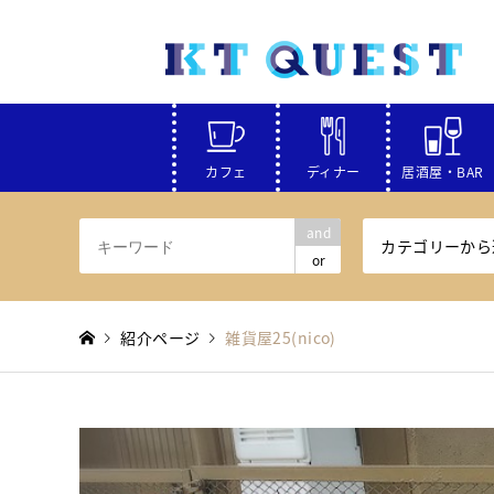
カフェ
ディナー
居酒屋・BAR
and
カテゴリーから
or
紹介ページ
雑貨屋25(nico)