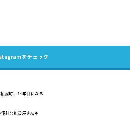
stagramをチェック
郡粕屋町
、14年目になる
の便利な雑貨屋さん🍀