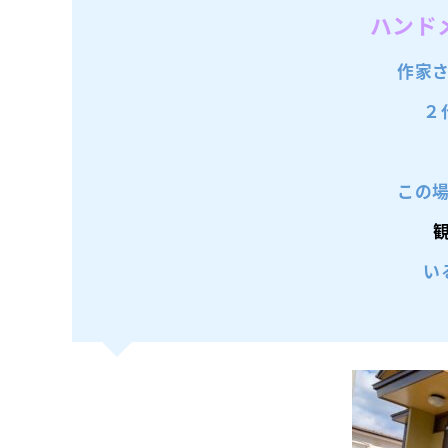
ハンド
作家
２
この
い