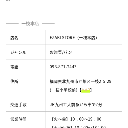
一枝本店
店名
EZAKI STORE（一枝本店）
ジャンル
お惣菜/パン
電話
093-871-2443
住所
福岡県北九州市戸畑区一枝2-5-29
(一枝小学校前)【
MAP
】
交通手段
JR九州工大前駅から車で7分
営業時間
【火～金】10：00～19：00
【土･日･祝】10：00～18：00