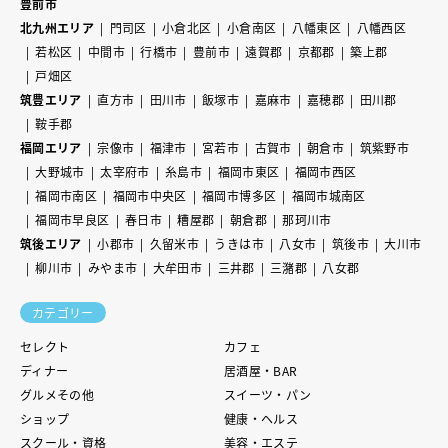
豊前市
北九州エリア
門司区
小倉北区
小倉南区
八幡東区
八幡西区
若松区
中間市
行橋市
豊前市
遠賀郡
京都郡
築上郡
戸畑区
筑豊エリア
直方市
田川市
飯塚市
嘉麻市
嘉穂郡
田川郡
鞍手郡
福岡エリア
宗像市
福津市
宮若市
古賀市
朝倉市
筑紫野市
大野城市
太宰府市
糸島市
福岡市東区
福岡市西区
福岡市南区
福岡市中央区
福岡市博多区
福岡市城南区
福岡市早良区
春日市
糟屋郡
朝倉郡
那珂川市
筑後エリア
小郡市
久留米市
うきは市
八女市
筑後市
大川市
柳川市
みやま市
大牟田市
三井郡
三潴郡
八女郡
カテゴリー
セレクト
カフェ
ディナー
居酒屋・BAR
グルメその他
スイーツ・パン
ショップ
健康・ヘルス
スクール・資格
美容・エステ