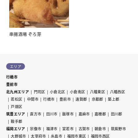
串揚酒場 ぞろ芽
エリア
行橋市
豊前市
北九州エリア
門司区
小倉北区
小倉南区
八幡東区
八幡西区
若松区
中間市
行橋市
豊前市
遠賀郡
京都郡
築上郡
戸畑区
筑豊エリア
直方市
田川市
飯塚市
嘉麻市
嘉穂郡
田川郡
鞍手郡
福岡エリア
宗像市
福津市
宮若市
古賀市
朝倉市
筑紫野市
大野城市
太宰府市
糸島市
福岡市東区
福岡市西区