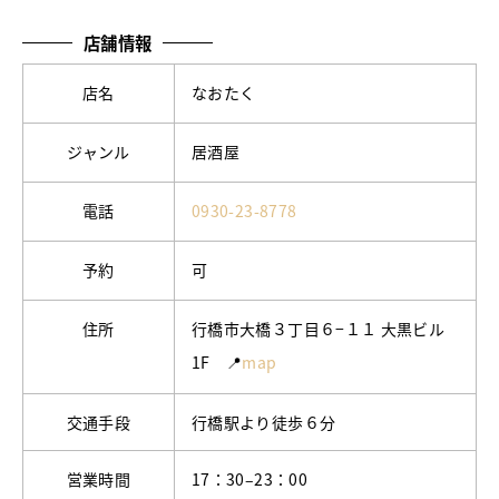
店舗情報
店名
なおたく
ジャンル
居酒屋
電話
0930-23-8778
予約
可
住所
行橋市大橋３丁目６−１１ 大黒ビル
1F 📍
map
交通手段
行橋駅より徒歩６分
営業時間
17：30–23：00