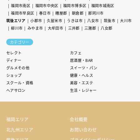
福岡市南区
福岡市中央区
福岡市博多区
福岡市城南区
福岡市早良区
春日市
糟屋郡
朝倉郡
那珂川市
筑後エリア
小郡市
久留米市
うきは市
八女市
筑後市
大川市
柳川市
みやま市
大牟田市
三井郡
三潴郡
八女郡
カテゴリー
セレクト
カフェ
ディナー
居酒屋・BAR
グルメその他
スイーツ・パン
ショップ
健康・ヘルス
スクール・資格
美容・エステ
ヘアサロン
生活・レジャー
福岡エリア
会社概要
北九州エリア
お問い合わせ
筑後エリア
プライバシーポリシー