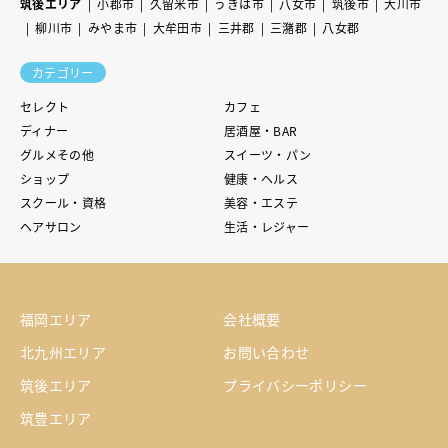
筑後エリア
小郡市
久留米市
うきは市
八女市
筑後市
大川市
柳川市
みやま市
大牟田市
三井郡
三潴郡
八女郡
カテゴリー
セレクト
カフェ
ディナー
居酒屋・BAR
グルメその他
スイーツ・パン
ショップ
健康・ヘルス
スクール・資格
美容・エステ
ヘアサロン
生活・レジャー
福岡エリア
会社概要
北九州エリア
お問い合わせ
筑後エリア
プライバシーポリシー
筑豊エリア