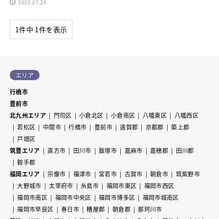
2023.07.24
1件中 1件を表示
エリア
行橋市
豊前市
北九州エリア
門司区
小倉北区
小倉南区
八幡東区
八幡西区
若松区
中間市
行橋市
豊前市
遠賀郡
京都郡
築上郡
戸畑区
筑豊エリア
直方市
田川市
飯塚市
嘉麻市
嘉穂郡
田川郡
鞍手郡
福岡エリア
宗像市
福津市
宮若市
古賀市
朝倉市
筑紫野市
大野城市
太宰府市
糸島市
福岡市東区
福岡市西区
福岡市南区
福岡市中央区
福岡市博多区
福岡市城南区
福岡市早良区
春日市
糟屋郡
朝倉郡
那珂川市