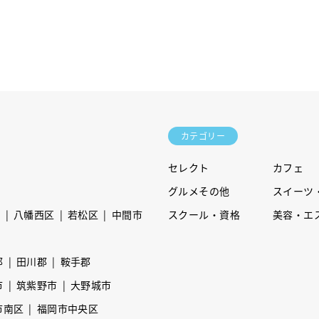
カテゴリー
セレクト
カフェ
グルメその他
スイーツ
区
八幡西区
若松区
中間市
スクール・資格
美容・エ
郡
田川郡
鞍手郡
市
筑紫野市
大野城市
市南区
福岡市中央区