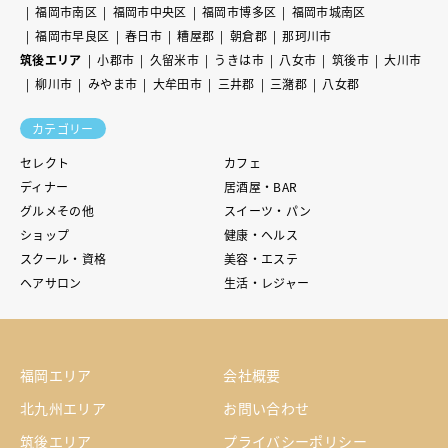
福岡市南区
福岡市中央区
福岡市博多区
福岡市城南区
福岡市早良区
春日市
糟屋郡
朝倉郡
那珂川市
筑後エリア
小郡市
久留米市
うきは市
八女市
筑後市
大川市
柳川市
みやま市
大牟田市
三井郡
三潴郡
八女郡
カテゴリー
セレクト
カフェ
ディナー
居酒屋・BAR
グルメその他
スイーツ・パン
ショップ
健康・ヘルス
スクール・資格
美容・エステ
ヘアサロン
生活・レジャー
福岡エリア
会社概要
北九州エリア
お問い合わせ
筑後エリア
プライバシーポリシー