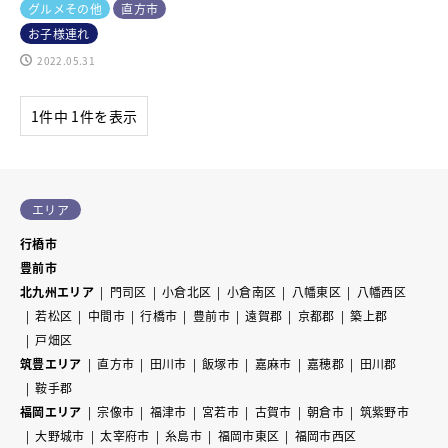
グルメその他
直方市
お子様連れ
2022.05.31
1件中 1件を表示
エリア
行橋市
豊前市
北九州エリア
門司区
小倉北区
小倉南区
八幡東区
八幡西区
若松区
中間市
行橋市
豊前市
遠賀郡
京都郡
築上郡
戸畑区
筑豊エリア
直方市
田川市
飯塚市
嘉麻市
嘉穂郡
田川郡
鞍手郡
福岡エリア
宗像市
福津市
宮若市
古賀市
朝倉市
筑紫野市
大野城市
太宰府市
糸島市
福岡市東区
福岡市西区