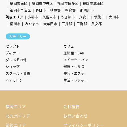
福岡市南区
福岡市中央区
福岡市博多区
福岡市城南区
福岡市早良区
春日市
糟屋郡
朝倉郡
那珂川市
筑後エリア
小郡市
久留米市
うきは市
八女市
筑後市
大川市
柳川市
みやま市
大牟田市
三井郡
三潴郡
八女郡
カテゴリー
セレクト
カフェ
ディナー
居酒屋・BAR
グルメその他
スイーツ・パン
ショップ
健康・ヘルス
スクール・資格
美容・エステ
ヘアサロン
生活・レジャー
福岡エリア
会社概要
北九州エリア
お問い合わせ
筑後エリア
プライバシーポリシー