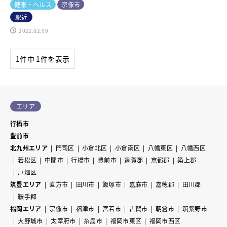
健康・ヘルス
宗像市
駅近
2022.02.09
1件中 1件を表示
エリア
行橋市
豊前市
北九州エリア
門司区
小倉北区
小倉南区
八幡東区
八幡西区
若松区
中間市
行橋市
豊前市
遠賀郡
京都郡
築上郡
戸畑区
筑豊エリア
直方市
田川市
飯塚市
嘉麻市
嘉穂郡
田川郡
鞍手郡
福岡エリア
宗像市
福津市
宮若市
古賀市
朝倉市
筑紫野市
大野城市
太宰府市
糸島市
福岡市東区
福岡市西区