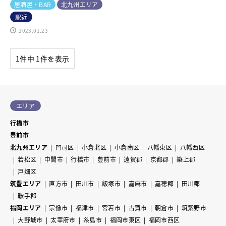
居酒屋・BAR
北九州エリア
駅近
2023.01.23
1件中 1件を表示
エリア
行橋市
豊前市
北九州エリア
門司区
小倉北区
小倉南区
八幡東区
八幡西区
若松区
中間市
行橋市
豊前市
遠賀郡
京都郡
築上郡
戸畑区
筑豊エリア
直方市
田川市
飯塚市
嘉麻市
嘉穂郡
田川郡
鞍手郡
福岡エリア
宗像市
福津市
宮若市
古賀市
朝倉市
筑紫野市
大野城市
太宰府市
糸島市
福岡市東区
福岡市西区