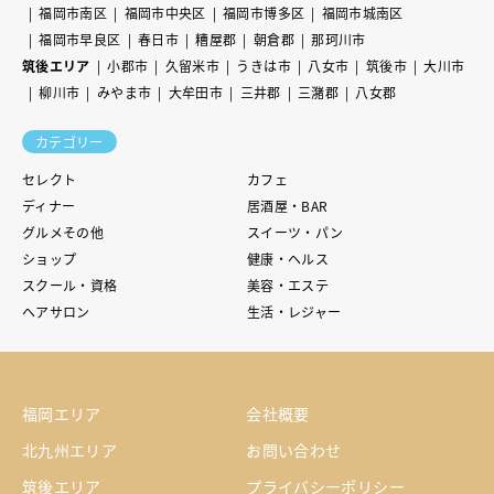
福岡市南区
福岡市中央区
福岡市博多区
福岡市城南区
福岡市早良区
春日市
糟屋郡
朝倉郡
那珂川市
筑後エリア
小郡市
久留米市
うきは市
八女市
筑後市
大川市
柳川市
みやま市
大牟田市
三井郡
三潴郡
八女郡
カテゴリー
セレクト
カフェ
ディナー
居酒屋・BAR
グルメその他
スイーツ・パン
ショップ
健康・ヘルス
スクール・資格
美容・エステ
ヘアサロン
生活・レジャー
福岡エリア
会社概要
北九州エリア
お問い合わせ
筑後エリア
プライバシーポリシー