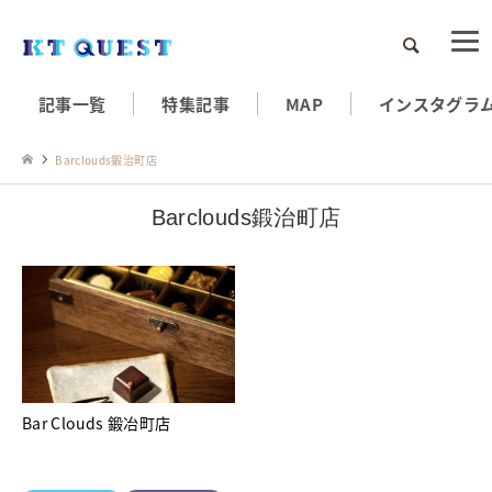
検索
記事一覧
特集記事
MAP
インスタグラ
Barclouds鍛治町店
Barclouds鍛治町店
Bar Clouds 鍛冶町店