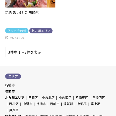
焼肉めいげつ 黒崎店
グルメその他
北九州エリア
2022.09.20
3件中 1〜3件を表示
エリア
行橋市
豊前市
北九州エリア
門司区
小倉北区
小倉南区
八幡東区
八幡西区
若松区
中間市
行橋市
豊前市
遠賀郡
京都郡
築上郡
戸畑区