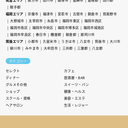
筑豊エリア
直方市
田川市
飯塚市
嘉麻市
嘉穂郡
田川郡
鞍手郡
福岡エリア
宗像市
福津市
宮若市
古賀市
朝倉市
筑紫野市
大野城市
太宰府市
糸島市
福岡市東区
福岡市西区
福岡市南区
福岡市中央区
福岡市博多区
福岡市城南区
福岡市早良区
春日市
糟屋郡
朝倉郡
那珂川市
筑後エリア
小郡市
久留米市
うきは市
八女市
筑後市
大川市
柳川市
みやま市
大牟田市
三井郡
三潴郡
八女郡
カテゴリー
セレクト
カフェ
ディナー
居酒屋・BAR
グルメその他
スイーツ・パン
ショップ
健康・ヘルス
スクール・資格
美容・エステ
ヘアサロン
生活・レジャー