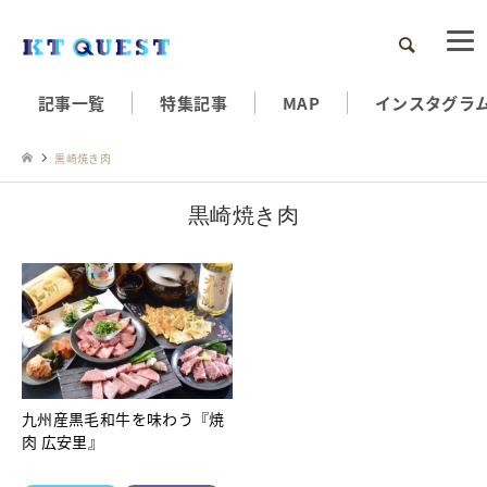
検索
記事一覧
特集記事
MAP
インスタグラ
黒崎焼き肉
黒崎焼き肉
九州産黒毛和牛を味わう『焼
肉 広安里』