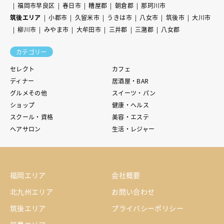
福岡市早良区
春日市
糟屋郡
朝倉郡
那珂川市
筑後エリア
小郡市
久留米市
うきは市
八女市
筑後市
大川市
柳川市
みやま市
大牟田市
三井郡
三潴郡
八女郡
カテゴリー
セレクト
カフェ
ディナー
居酒屋・BAR
グルメその他
スイーツ・パン
ショップ
健康・ヘルス
スクール・資格
美容・エステ
ヘアサロン
生活・レジャー
福岡エリア
会社概要
北九州エリア
お問い合わせ
筑後エリア
プライバシーポリシー