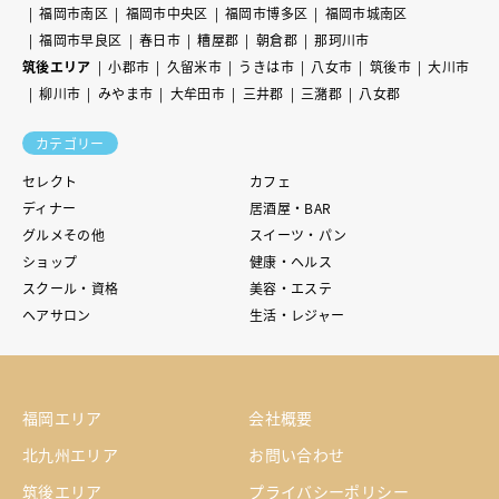
福岡市南区
福岡市中央区
福岡市博多区
福岡市城南区
福岡市早良区
春日市
糟屋郡
朝倉郡
那珂川市
筑後エリア
小郡市
久留米市
うきは市
八女市
筑後市
大川市
柳川市
みやま市
大牟田市
三井郡
三潴郡
八女郡
カテゴリー
セレクト
カフェ
ディナー
居酒屋・BAR
グルメその他
スイーツ・パン
ショップ
健康・ヘルス
スクール・資格
美容・エステ
ヘアサロン
生活・レジャー
福岡エリア
会社概要
北九州エリア
お問い合わせ
筑後エリア
プライバシーポリシー