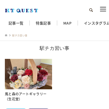
検索
記事一覧
特集記事
MAP
インスタグラ
駅チカ習い事
駅チカ習い事
風と森のアートギャラリー
（生花堂）