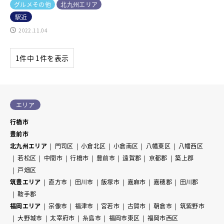
グルメその他
北九州エリア
駅近
2022.11.04
1件中 1件を表示
エリア
行橋市
豊前市
北九州エリア
門司区
小倉北区
小倉南区
八幡東区
八幡西区
若松区
中間市
行橋市
豊前市
遠賀郡
京都郡
築上郡
戸畑区
筑豊エリア
直方市
田川市
飯塚市
嘉麻市
嘉穂郡
田川郡
鞍手郡
福岡エリア
宗像市
福津市
宮若市
古賀市
朝倉市
筑紫野市
大野城市
太宰府市
糸島市
福岡市東区
福岡市西区