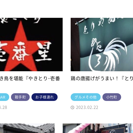
き鳥を堪能『やきとり･壱番
鶏の唐揚げがうまい！『と
AR
鞍手町
お子様連れ
グルメその他
小竹町
4.28
2023.02.22