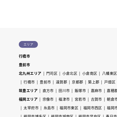
エリア
行橋市
豊前市
北九州エリア
門司区
小倉北区
小倉南区
八幡東
行橋市
豊前市
遠賀郡
京都郡
築上郡
戸畑区
筑豊エリア
直方市
田川市
飯塚市
嘉麻市
嘉穂
福岡エリア
宗像市
福津市
宮若市
古賀市
朝倉
太宰府市
糸島市
福岡市東区
福岡市西区
福岡
福岡市博多区
福岡市城南区
福岡市早良区
春日