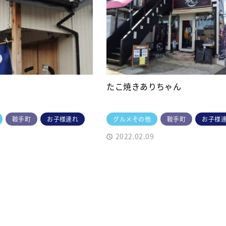
たこ焼きありちゃん
鞍手町
お子様連れ
グルメその他
鞍手町
お子様
2022.02.09