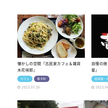
懐かしの空間『古民家カフェ＆雑貨
自慢の焼
木花咲耶』
星』
カフェ
鞍手町
居酒屋・B
2023.07.26
2023.0