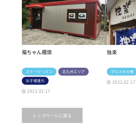
福ちゃん饅頭
独楽
スイーツ・パン
北九州エリア
グルメその他
お子様連れ
2022.02.17
2022.02.17
トップページに戻る