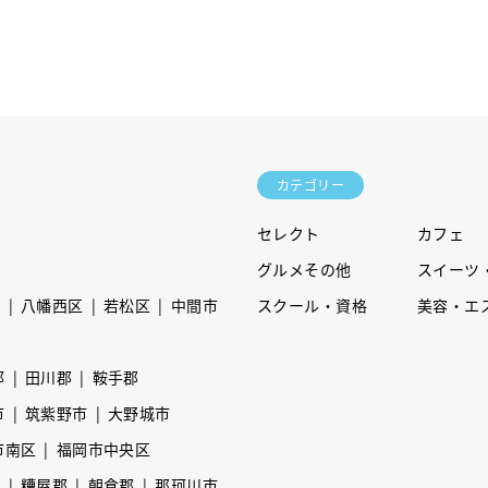
カテゴリー
セレクト
カフェ
グルメその他
スイーツ
区
八幡西区
若松区
中間市
スクール・資格
美容・エ
郡
田川郡
鞍手郡
市
筑紫野市
大野城市
市南区
福岡市中央区
市
糟屋郡
朝倉郡
那珂川市