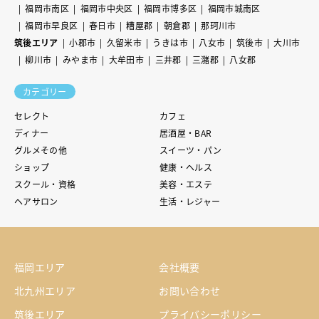
福岡市南区
福岡市中央区
福岡市博多区
福岡市城南区
福岡市早良区
春日市
糟屋郡
朝倉郡
那珂川市
筑後エリア
小郡市
久留米市
うきは市
八女市
筑後市
大川市
柳川市
みやま市
大牟田市
三井郡
三潴郡
八女郡
カテゴリー
セレクト
カフェ
ディナー
居酒屋・BAR
グルメその他
スイーツ・パン
ショップ
健康・ヘルス
スクール・資格
美容・エステ
ヘアサロン
生活・レジャー
福岡エリア
会社概要
北九州エリア
お問い合わせ
筑後エリア
プライバシーポリシー