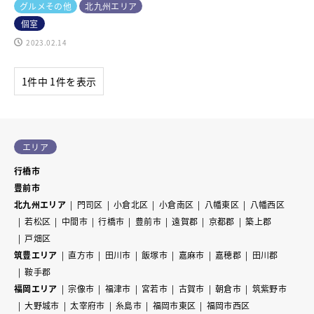
グルメその他
北九州エリア
個室
2023.02.14
1件中 1件を表示
エリア
行橋市
豊前市
北九州エリア
門司区
小倉北区
小倉南区
八幡東区
八幡西区
若松区
中間市
行橋市
豊前市
遠賀郡
京都郡
築上郡
戸畑区
筑豊エリア
直方市
田川市
飯塚市
嘉麻市
嘉穂郡
田川郡
鞍手郡
福岡エリア
宗像市
福津市
宮若市
古賀市
朝倉市
筑紫野市
大野城市
太宰府市
糸島市
福岡市東区
福岡市西区