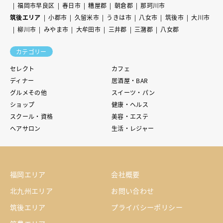
福岡市早良区
春日市
糟屋郡
朝倉郡
那珂川市
筑後エリア
小郡市
久留米市
うきは市
八女市
筑後市
大川市
柳川市
みやま市
大牟田市
三井郡
三潴郡
八女郡
カテゴリー
セレクト
カフェ
ディナー
居酒屋・BAR
グルメその他
スイーツ・パン
ショップ
健康・ヘルス
スクール・資格
美容・エステ
ヘアサロン
生活・レジャー
福岡エリア
会社概要
北九州エリア
お問い合わせ
筑後エリア
プライバシーポリシー