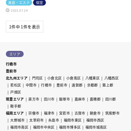
美容・エステ
個室
2023.07.24
1件中 1件を表示
エリア
行橋市
豊前市
北九州エリア
門司区
小倉北区
小倉南区
八幡東区
八幡西区
若松区
中間市
行橋市
豊前市
遠賀郡
京都郡
築上郡
戸畑区
筑豊エリア
直方市
田川市
飯塚市
嘉麻市
嘉穂郡
田川郡
鞍手郡
福岡エリア
宗像市
福津市
宮若市
古賀市
朝倉市
筑紫野市
大野城市
太宰府市
糸島市
福岡市東区
福岡市西区
福岡市南区
福岡市中央区
福岡市博多区
福岡市城南区