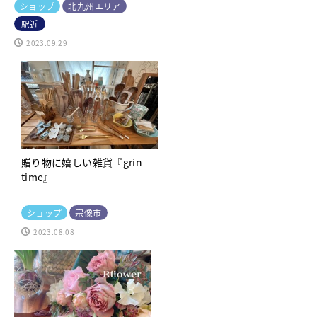
ショップ
北九州エリア
駅近
2023.09.29
贈り物に嬉しい雑貨『grin
time』
ショップ
宗像市
2023.08.08