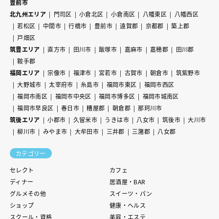
豊前市
北九州エリア
門司区
小倉北区
小倉南区
八幡東区
八幡西区
若松区
中間市
行橋市
豊前市
遠賀郡
京都郡
築上郡
戸畑区
筑豊エリア
直方市
田川市
飯塚市
嘉麻市
嘉穂郡
田川郡
鞍手郡
福岡エリア
宗像市
福津市
宮若市
古賀市
朝倉市
筑紫野市
大野城市
太宰府市
糸島市
福岡市東区
福岡市西区
福岡市南区
福岡市中央区
福岡市博多区
福岡市城南区
福岡市早良区
春日市
糟屋郡
朝倉郡
那珂川市
筑後エリア
小郡市
久留米市
うきは市
八女市
筑後市
大川市
柳川市
みやま市
大牟田市
三井郡
三潴郡
八女郡
カテゴリー
セレクト
カフェ
ディナー
居酒屋・BAR
グルメその他
スイーツ・パン
ショップ
健康・ヘルス
スクール・資格
美容・エステ