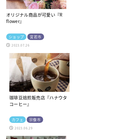
オリジナル商品が可愛い『R
flower』
ショップ
宮若市
2023.07.26
珈琲豆焙煎販売店『ハナウタ
コーヒー』
カフェ
宗像市
2023.06.29