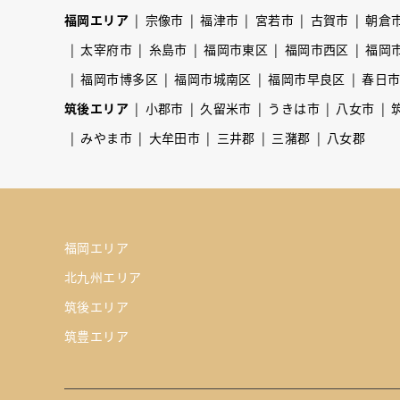
福岡エリア
宗像市
福津市
宮若市
古賀市
朝倉
太宰府市
糸島市
福岡市東区
福岡市西区
福岡
福岡市博多区
福岡市城南区
福岡市早良区
春日
筑後エリア
小郡市
久留米市
うきは市
八女市
みやま市
大牟田市
三井郡
三潴郡
八女郡
福岡エリア
北九州エリア
筑後エリア
筑豊エリア