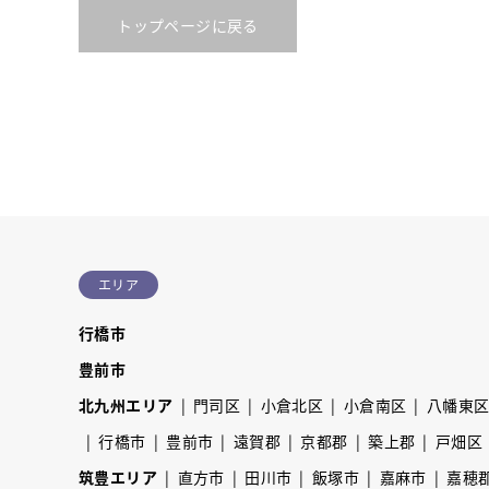
トップページに戻る
エリア
行橋市
豊前市
北九州エリア
門司区
小倉北区
小倉南区
八幡東
行橋市
豊前市
遠賀郡
京都郡
築上郡
戸畑区
筑豊エリア
直方市
田川市
飯塚市
嘉麻市
嘉穂