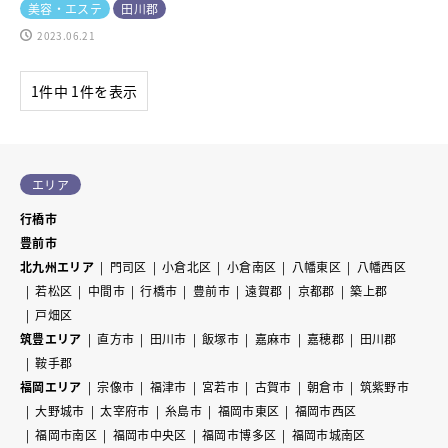
美容・エステ
田川郡
2023.06.21
1件中 1件を表示
エリア
行橋市
豊前市
北九州エリア
門司区
小倉北区
小倉南区
八幡東区
八幡西区
若松区
中間市
行橋市
豊前市
遠賀郡
京都郡
築上郡
戸畑区
筑豊エリア
直方市
田川市
飯塚市
嘉麻市
嘉穂郡
田川郡
鞍手郡
福岡エリア
宗像市
福津市
宮若市
古賀市
朝倉市
筑紫野市
大野城市
太宰府市
糸島市
福岡市東区
福岡市西区
福岡市南区
福岡市中央区
福岡市博多区
福岡市城南区