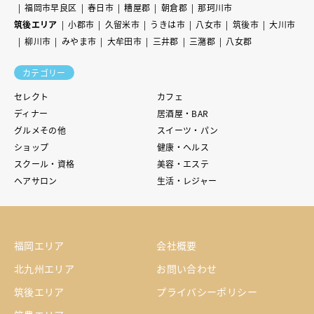
福岡市早良区
春日市
糟屋郡
朝倉郡
那珂川市
筑後エリア
小郡市
久留米市
うきは市
八女市
筑後市
大川市
柳川市
みやま市
大牟田市
三井郡
三潴郡
八女郡
カテゴリー
セレクト
カフェ
ディナー
居酒屋・BAR
グルメその他
スイーツ・パン
ショップ
健康・ヘルス
スクール・資格
美容・エステ
ヘアサロン
生活・レジャー
福岡エリア
会社概要
北九州エリア
お問い合わせ
筑後エリア
プライバシーポリシー