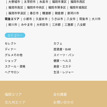
大野城市
太宰府市
糸島市
福岡市東区
福岡市西区
福岡市南区
福岡市中央区
福岡市博多区
福岡市城南区
福岡市早良区
春日市
糟屋郡
朝倉郡
那珂川市
筑後エリア
小郡市
久留米市
うきは市
八女市
筑後市
大川市
柳川市
みやま市
大牟田市
三井郡
三潴郡
八女郡
カテゴリー
セレクト
カフェ
ディナー
居酒屋・BAR
グルメその他
スイーツ・パン
ショップ
健康・ヘルス
スクール・資格
美容・エステ
ヘアサロン
生活・レジャー
福岡エリア
会社概要
北九州エリア
お問い合わせ