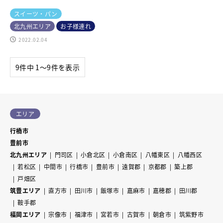
スイーツ・パン
北九州エリア
お子様連れ
2022.02.04
9件中 1〜9件を表示
エリア
行橋市
豊前市
北九州エリア
門司区
小倉北区
小倉南区
八幡東区
八幡西区
若松区
中間市
行橋市
豊前市
遠賀郡
京都郡
築上郡
戸畑区
筑豊エリア
直方市
田川市
飯塚市
嘉麻市
嘉穂郡
田川郡
鞍手郡
福岡エリア
宗像市
福津市
宮若市
古賀市
朝倉市
筑紫野市