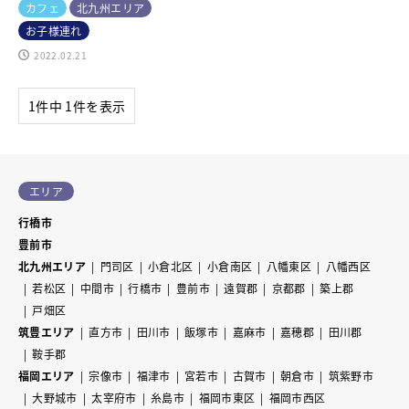
カフェ
北九州エリア
お子様連れ
2022.02.21
1件中 1件を表示
エリア
行橋市
豊前市
北九州エリア
門司区
小倉北区
小倉南区
八幡東区
八幡西区
若松区
中間市
行橋市
豊前市
遠賀郡
京都郡
築上郡
戸畑区
筑豊エリア
直方市
田川市
飯塚市
嘉麻市
嘉穂郡
田川郡
鞍手郡
福岡エリア
宗像市
福津市
宮若市
古賀市
朝倉市
筑紫野市
大野城市
太宰府市
糸島市
福岡市東区
福岡市西区