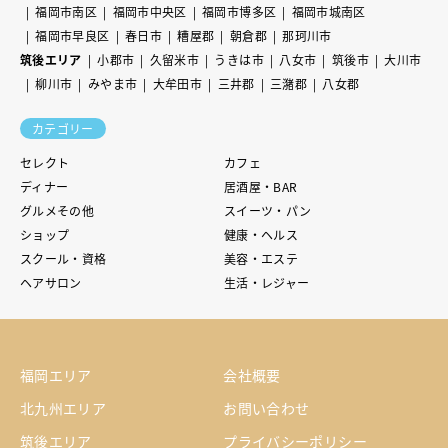
福岡市南区
福岡市中央区
福岡市博多区
福岡市城南区
福岡市早良区
春日市
糟屋郡
朝倉郡
那珂川市
筑後エリア
小郡市
久留米市
うきは市
八女市
筑後市
大川市
柳川市
みやま市
大牟田市
三井郡
三潴郡
八女郡
カテゴリー
セレクト
カフェ
ディナー
居酒屋・BAR
グルメその他
スイーツ・パン
ショップ
健康・ヘルス
スクール・資格
美容・エステ
ヘアサロン
生活・レジャー
福岡エリア
会社概要
北九州エリア
お問い合わせ
筑後エリア
プライバシーポリシー