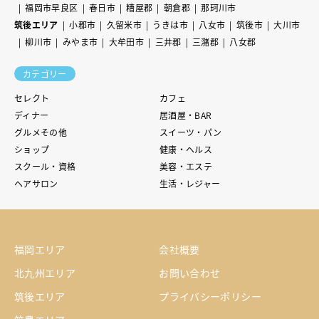
福岡市早良区
春日市
糟屋郡
朝倉郡
那珂川市
筑後エリア
小郡市
久留米市
うきは市
八女市
筑後市
大川市
柳川市
みやま市
大牟田市
三井郡
三潴郡
八女郡
カテゴリー
セレクト
カフェ
ディナー
居酒屋・BAR
グルメその他
スイーツ・パン
ショップ
健康・ヘルス
スクール・資格
美容・エステ
ヘアサロン
生活・レジャー
福岡エリア
会社概要
北九州エリア
お問い合わせ
筑後エリア
プライバシーポリシー