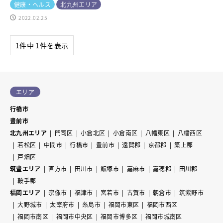
健康・ヘルス
北九州エリア
2022.02.25
1件中 1件を表示
エリア
行橋市
豊前市
北九州エリア
門司区
小倉北区
小倉南区
八幡東区
八幡西区
若松区
中間市
行橋市
豊前市
遠賀郡
京都郡
築上郡
戸畑区
筑豊エリア
直方市
田川市
飯塚市
嘉麻市
嘉穂郡
田川郡
鞍手郡
福岡エリア
宗像市
福津市
宮若市
古賀市
朝倉市
筑紫野市
大野城市
太宰府市
糸島市
福岡市東区
福岡市西区
福岡市南区
福岡市中央区
福岡市博多区
福岡市城南区