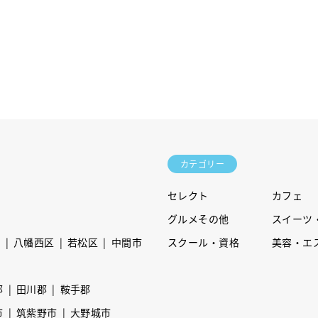
カテゴリー
セレクト
カフェ
グルメその他
スイーツ
区
八幡西区
若松区
中間市
スクール・資格
美容・エ
郡
田川郡
鞍手郡
市
筑紫野市
大野城市