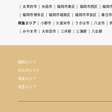
太宰府市
糸島市
福岡市東区
福岡市西区
福岡
福岡市博多区
福岡市城南区
福岡市早良区
春日
筑後エリア
小郡市
久留米市
うきは市
八女市
みやま市
大牟田市
三井郡
三潴郡
八女郡
福岡エリア
北九州エリア
筑後エリア
筑豊エリア