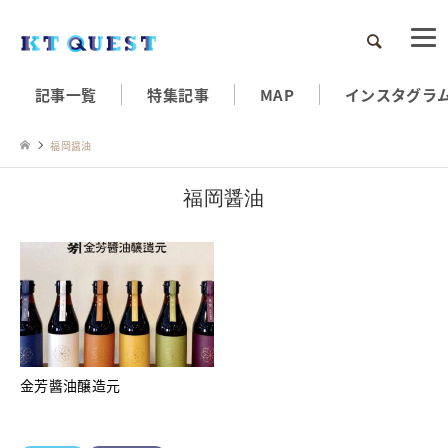
検索
記事一覧
特集記事
MAP
インスタグラ
福岡醤油
福岡醤油
金芳醬油醸造元