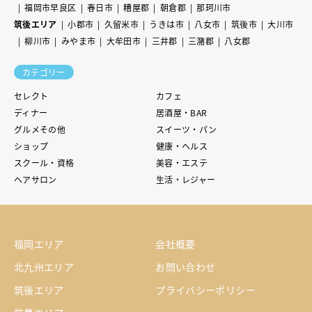
福岡市早良区
春日市
糟屋郡
朝倉郡
那珂川市
筑後エリア
小郡市
久留米市
うきは市
八女市
筑後市
大川市
柳川市
みやま市
大牟田市
三井郡
三潴郡
八女郡
カテゴリー
セレクト
カフェ
ディナー
居酒屋・BAR
グルメその他
スイーツ・パン
ショップ
健康・ヘルス
スクール・資格
美容・エステ
ヘアサロン
生活・レジャー
福岡エリア
会社概要
北九州エリア
お問い合わせ
筑後エリア
プライバシーポリシー