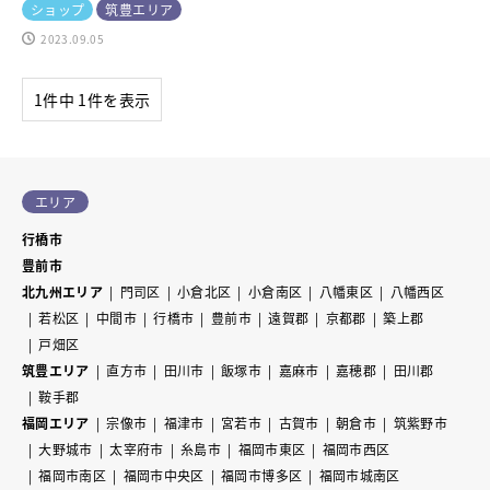
ショップ
筑豊エリア
2023.09.05
1件中 1件を表示
エリア
行橋市
豊前市
北九州エリア
門司区
小倉北区
小倉南区
八幡東区
八幡西区
若松区
中間市
行橋市
豊前市
遠賀郡
京都郡
築上郡
戸畑区
筑豊エリア
直方市
田川市
飯塚市
嘉麻市
嘉穂郡
田川郡
鞍手郡
福岡エリア
宗像市
福津市
宮若市
古賀市
朝倉市
筑紫野市
大野城市
太宰府市
糸島市
福岡市東区
福岡市西区
福岡市南区
福岡市中央区
福岡市博多区
福岡市城南区