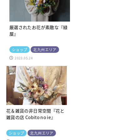
厳選されたお花が素敵な『緑
屋』
ショップ
北九州エリア
2023.05.24
花＆雑貨の非日常空間『花と
雑貨の店 Cobito no ie』
ショップ
北九州エリア