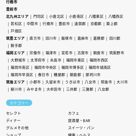
行橋市
豊前市
北九州エリア
門司区
小倉北区
小倉南区
八幡東区
八幡西区
若松区
中間市
行橋市
豊前市
遠賀郡
京都郡
築上郡
戸畑区
筑豊エリア
直方市
田川市
飯塚市
嘉麻市
嘉穂郡
田川郡
鞍手郡
福岡エリア
宗像市
福津市
宮若市
古賀市
朝倉市
筑紫野市
大野城市
太宰府市
糸島市
福岡市東区
福岡市西区
福岡市南区
福岡市中央区
福岡市博多区
福岡市城南区
福岡市早良区
春日市
糟屋郡
朝倉郡
那珂川市
筑後エリア
小郡市
久留米市
うきは市
八女市
筑後市
大川市
柳川市
みやま市
大牟田市
三井郡
三潴郡
八女郡
カテゴリー
セレクト
カフェ
ディナー
居酒屋・BAR
グルメその他
スイーツ・パン
ショップ
健康・ヘルス