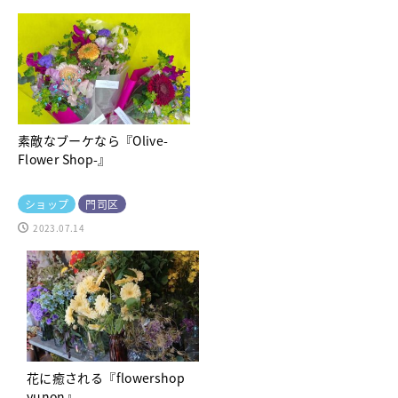
素敵なブーケなら『Olive-
Flower Shop-』
ショップ
門司区
2023.07.14
花に癒される『flowershop
yunon』