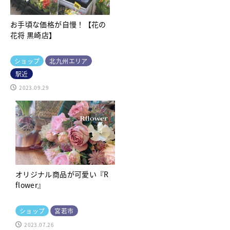
お手頃な価格が自慢！【花の
花将 黒崎店】
ショップ
北九州エリア
駅近
2023.09.29
オリジナル商品が可愛い『R
flower』
ショップ
宮若市
2023.07.26