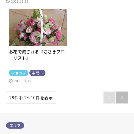
2023.05.22
お花で癒される『ささきフロ
ーリスト』
ショップ
中間市
2023.04.12
28件中 1〜10件を表示


エリア