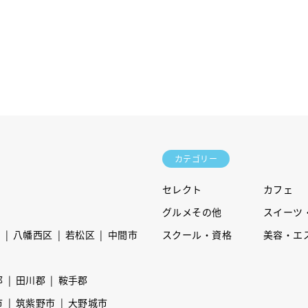
カテゴリー
セレクト
カフェ
グルメその他
スイーツ
区
八幡西区
若松区
中間市
スクール・資格
美容・エ
郡
田川郡
鞍手郡
市
筑紫野市
大野城市