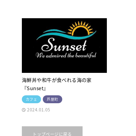
海鮮丼や和牛が食べれる海の家
『Sunset』
カフェ
芦屋町
2024.01.05
トップページに戻る