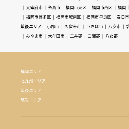
太宰府市
糸島市
福岡市東区
福岡市西区
福岡
福岡市博多区
福岡市城南区
福岡市早良区
春日
筑後エリア
小郡市
久留米市
うきは市
八女市
みやま市
大牟田市
三井郡
三潴郡
八女郡
福岡エリア
北九州エリア
筑後エリア
筑豊エリア