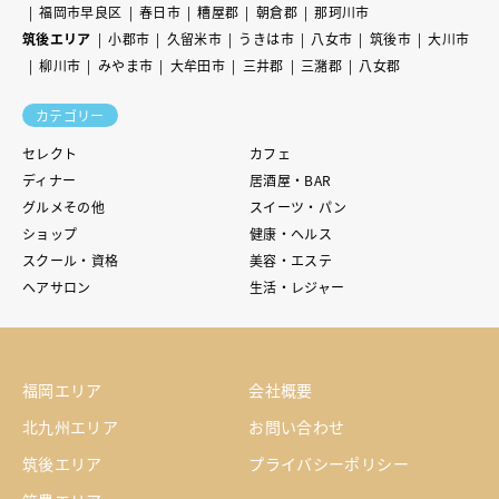
福岡市早良区
春日市
糟屋郡
朝倉郡
那珂川市
筑後エリア
小郡市
久留米市
うきは市
八女市
筑後市
大川市
柳川市
みやま市
大牟田市
三井郡
三潴郡
八女郡
カテゴリー
セレクト
カフェ
ディナー
居酒屋・BAR
グルメその他
スイーツ・パン
ショップ
健康・ヘルス
スクール・資格
美容・エステ
ヘアサロン
生活・レジャー
福岡エリア
会社概要
北九州エリア
お問い合わせ
筑後エリア
プライバシーポリシー