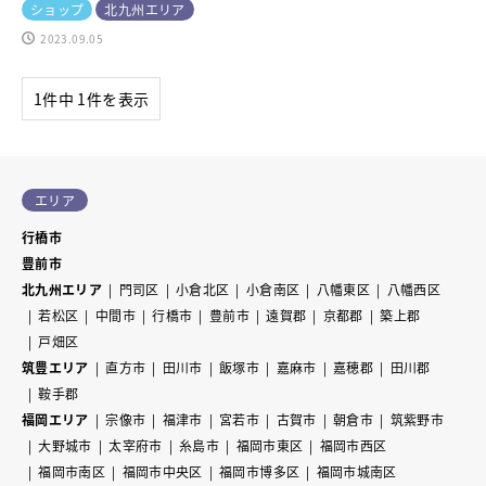
ショップ
北九州エリア
2023.09.05
1件中 1件を表示
エリア
行橋市
豊前市
北九州エリア
門司区
小倉北区
小倉南区
八幡東区
八幡西区
若松区
中間市
行橋市
豊前市
遠賀郡
京都郡
築上郡
戸畑区
筑豊エリア
直方市
田川市
飯塚市
嘉麻市
嘉穂郡
田川郡
鞍手郡
福岡エリア
宗像市
福津市
宮若市
古賀市
朝倉市
筑紫野市
大野城市
太宰府市
糸島市
福岡市東区
福岡市西区
福岡市南区
福岡市中央区
福岡市博多区
福岡市城南区