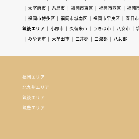
太宰府市
糸島市
福岡市東区
福岡市西区
福岡
福岡市博多区
福岡市城南区
福岡市早良区
春日
筑後エリア
小郡市
久留米市
うきは市
八女市
みやま市
大牟田市
三井郡
三潴郡
八女郡
福岡エリア
北九州エリア
筑後エリア
筑豊エリア