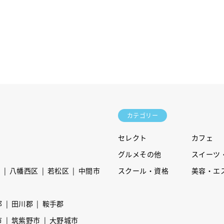
カテゴリー
セレクト
カフェ
グルメその他
スイーツ
区
八幡西区
若松区
中間市
スクール・資格
美容・エ
郡
田川郡
鞍手郡
市
筑紫野市
大野城市