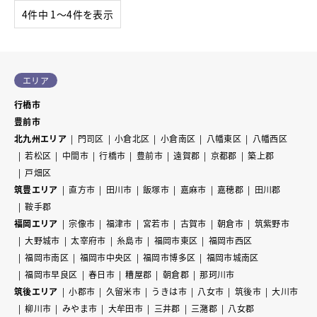
4件中 1〜4件を表示
エリア
行橋市
豊前市
北九州エリア
門司区
小倉北区
小倉南区
八幡東区
八幡西区
若松区
中間市
行橋市
豊前市
遠賀郡
京都郡
築上郡
戸畑区
筑豊エリア
直方市
田川市
飯塚市
嘉麻市
嘉穂郡
田川郡
鞍手郡
福岡エリア
宗像市
福津市
宮若市
古賀市
朝倉市
筑紫野市
大野城市
太宰府市
糸島市
福岡市東区
福岡市西区
福岡市南区
福岡市中央区
福岡市博多区
福岡市城南区
福岡市早良区
春日市
糟屋郡
朝倉郡
那珂川市
筑後エリア
小郡市
久留米市
うきは市
八女市
筑後市
大川市
柳川市
みやま市
大牟田市
三井郡
三潴郡
八女郡