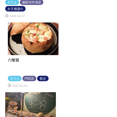
カフェ
福岡市中央区
お子様連れ
2024.02.27
六曜舘
カフェ
門司区
駅近
2022.03.02