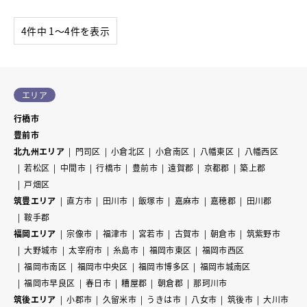
4件中 1〜4件を表示
エリア
行橋市
豊前市
北九州エリア
門司区
小倉北区
小倉南区
八幡東区
八幡西区
若松区
中間市
行橋市
豊前市
遠賀郡
京都郡
築上郡
戸畑区
筑豊エリア
直方市
田川市
飯塚市
嘉麻市
嘉穂郡
田川郡
鞍手郡
福岡エリア
宗像市
福津市
宮若市
古賀市
朝倉市
筑紫野市
大野城市
太宰府市
糸島市
福岡市東区
福岡市西区
福岡市南区
福岡市中央区
福岡市博多区
福岡市城南区
福岡市早良区
春日市
糟屋郡
朝倉郡
那珂川市
筑後エリア
小郡市
久留米市
うきは市
八女市
筑後市
大川市