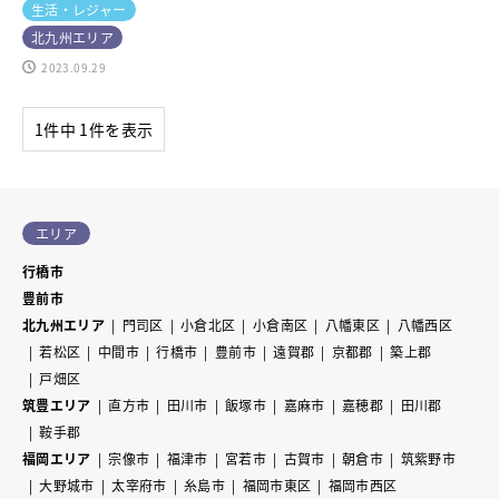
生活・レジャー
北九州エリア
2023.09.29
1件中 1件を表示
エリア
行橋市
豊前市
北九州エリア
門司区
小倉北区
小倉南区
八幡東区
八幡西区
若松区
中間市
行橋市
豊前市
遠賀郡
京都郡
築上郡
戸畑区
筑豊エリア
直方市
田川市
飯塚市
嘉麻市
嘉穂郡
田川郡
鞍手郡
福岡エリア
宗像市
福津市
宮若市
古賀市
朝倉市
筑紫野市
大野城市
太宰府市
糸島市
福岡市東区
福岡市西区