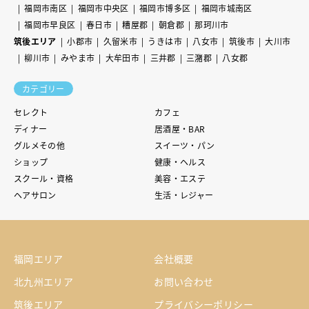
福岡市南区
福岡市中央区
福岡市博多区
福岡市城南区
福岡市早良区
春日市
糟屋郡
朝倉郡
那珂川市
筑後エリア
小郡市
久留米市
うきは市
八女市
筑後市
大川市
柳川市
みやま市
大牟田市
三井郡
三潴郡
八女郡
カテゴリー
セレクト
カフェ
ディナー
居酒屋・BAR
グルメその他
スイーツ・パン
ショップ
健康・ヘルス
スクール・資格
美容・エステ
ヘアサロン
生活・レジャー
福岡エリア
会社概要
北九州エリア
お問い合わせ
筑後エリア
プライバシーポリシー