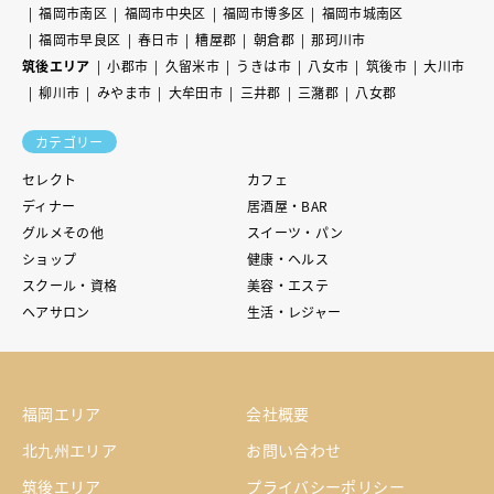
福岡市南区
福岡市中央区
福岡市博多区
福岡市城南区
福岡市早良区
春日市
糟屋郡
朝倉郡
那珂川市
筑後エリア
小郡市
久留米市
うきは市
八女市
筑後市
大川市
柳川市
みやま市
大牟田市
三井郡
三潴郡
八女郡
カテゴリー
セレクト
カフェ
ディナー
居酒屋・BAR
グルメその他
スイーツ・パン
ショップ
健康・ヘルス
スクール・資格
美容・エステ
ヘアサロン
生活・レジャー
福岡エリア
会社概要
北九州エリア
お問い合わせ
筑後エリア
プライバシーポリシー