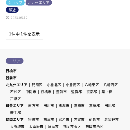
ショップ
北九州エリア
駅近
2023.05.12
1件中 1件を表示
エリア
行橋市
豊前市
北九州エリア
門司区
小倉北区
小倉南区
八幡東区
八幡西区
若松区
中間市
行橋市
豊前市
遠賀郡
京都郡
築上郡
戸畑区
筑豊エリア
直方市
田川市
飯塚市
嘉麻市
嘉穂郡
田川郡
鞍手郡
福岡エリア
宗像市
福津市
宮若市
古賀市
朝倉市
筑紫野市
大野城市
太宰府市
糸島市
福岡市東区
福岡市西区