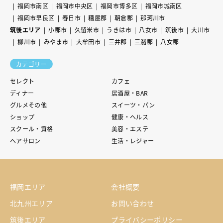
福岡市南区
福岡市中央区
福岡市博多区
福岡市城南区
福岡市早良区
春日市
糟屋郡
朝倉郡
那珂川市
筑後エリア
小郡市
久留米市
うきは市
八女市
筑後市
大川市
柳川市
みやま市
大牟田市
三井郡
三潴郡
八女郡
カテゴリー
セレクト
カフェ
ディナー
居酒屋・BAR
グルメその他
スイーツ・パン
ショップ
健康・ヘルス
スクール・資格
美容・エステ
ヘアサロン
生活・レジャー
福岡エリア
会社概要
北九州エリア
お問い合わせ
筑後エリア
プライバシーポリシー