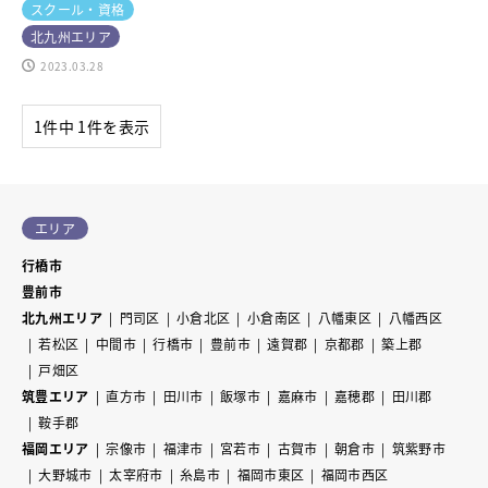
スクール・資格
北九州エリア
2023.03.28
1件中 1件を表示
エリア
行橋市
豊前市
北九州エリア
門司区
小倉北区
小倉南区
八幡東区
八幡西区
若松区
中間市
行橋市
豊前市
遠賀郡
京都郡
築上郡
戸畑区
筑豊エリア
直方市
田川市
飯塚市
嘉麻市
嘉穂郡
田川郡
鞍手郡
福岡エリア
宗像市
福津市
宮若市
古賀市
朝倉市
筑紫野市
大野城市
太宰府市
糸島市
福岡市東区
福岡市西区