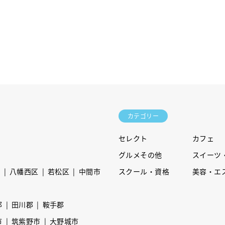
カテゴリー
セレクト
カフェ
グルメその他
スイーツ
区
八幡西区
若松区
中間市
スクール・資格
美容・エ
郡
田川郡
鞍手郡
市
筑紫野市
大野城市