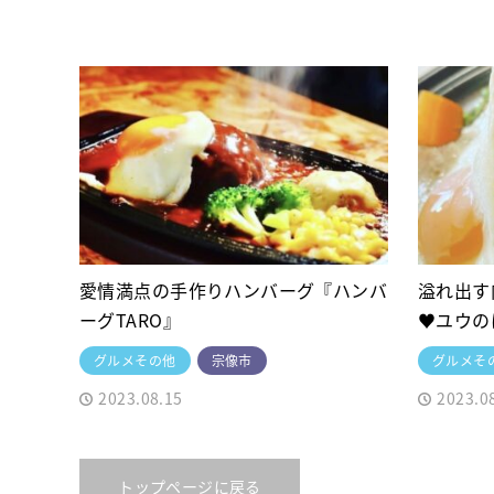
愛情満点の手作りハンバーグ『ハンバ
溢れ出す
ーグTARO』
♥ユウの
グルメその他
宗像市
グルメそ
2023.08.15
2023.0
トップページに戻る