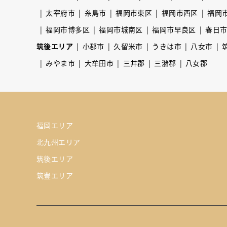
太宰府市
糸島市
福岡市東区
福岡市西区
福岡
福岡市博多区
福岡市城南区
福岡市早良区
春日
筑後エリア
小郡市
久留米市
うきは市
八女市
みやま市
大牟田市
三井郡
三潴郡
八女郡
福岡エリア
北九州エリア
筑後エリア
筑豊エリア