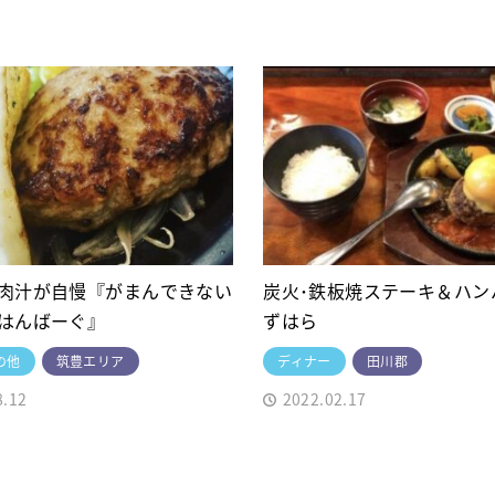
肉汁が自慢『がまんできない
炭火･鉄板焼ステーキ＆ハン
はんばーぐ』
ずはら
の他
筑豊エリア
ディナー
田川郡
8.12
2022.02.17