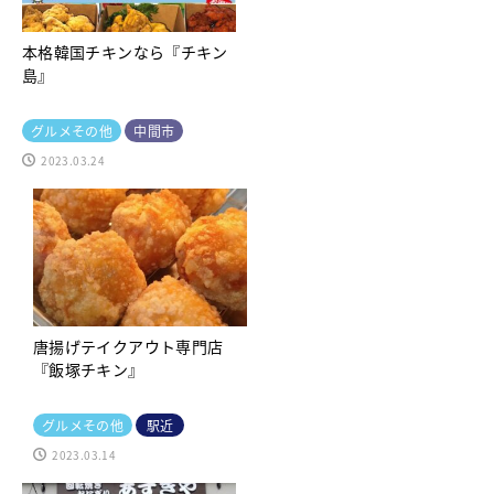
本格韓国チキンなら『チキン
島』
グルメその他
中間市
2023.03.24
唐揚げテイクアウト専門店
『飯塚チキン』
グルメその他
駅近
2023.03.14