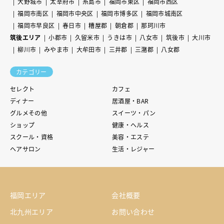
大野城市
太宰府市
糸島市
福岡市東区
福岡市西区
福岡市南区
福岡市中央区
福岡市博多区
福岡市城南区
福岡市早良区
春日市
糟屋郡
朝倉郡
那珂川市
筑後エリア
小郡市
久留米市
うきは市
八女市
筑後市
大川市
柳川市
みやま市
大牟田市
三井郡
三潴郡
八女郡
カテゴリー
セレクト
カフェ
ディナー
居酒屋・BAR
グルメその他
スイーツ・パン
ショップ
健康・ヘルス
スクール・資格
美容・エステ
ヘアサロン
生活・レジャー
福岡エリア
会社概要
北九州エリア
お問い合わせ