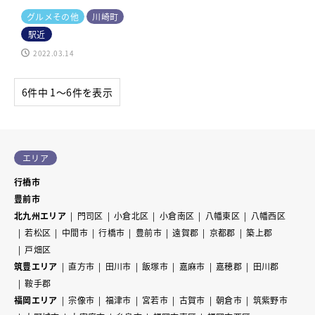
グルメその他
川崎町
駅近
2022.03.14
6件中 1〜6件を表示
エリア
行橋市
豊前市
北九州エリア
門司区
小倉北区
小倉南区
八幡東区
八幡西区
若松区
中間市
行橋市
豊前市
遠賀郡
京都郡
築上郡
戸畑区
筑豊エリア
直方市
田川市
飯塚市
嘉麻市
嘉穂郡
田川郡
鞍手郡
福岡エリア
宗像市
福津市
宮若市
古賀市
朝倉市
筑紫野市