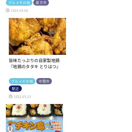
グルメその他
直方市
2023.06.08
旨味たっぷりの自家製地鶏
『地鶏のタタキ とりはつ』
グルメその他
中間市
駅近
2023.05.23