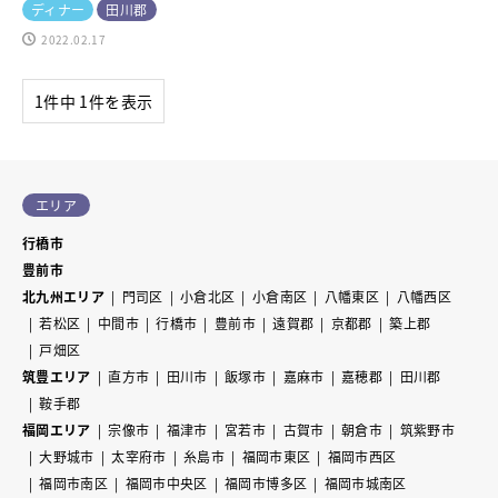
ディナー
田川郡
2022.02.17
1件中 1件を表示
エリア
行橋市
豊前市
北九州エリア
門司区
小倉北区
小倉南区
八幡東区
八幡西区
若松区
中間市
行橋市
豊前市
遠賀郡
京都郡
築上郡
戸畑区
筑豊エリア
直方市
田川市
飯塚市
嘉麻市
嘉穂郡
田川郡
鞍手郡
福岡エリア
宗像市
福津市
宮若市
古賀市
朝倉市
筑紫野市
大野城市
太宰府市
糸島市
福岡市東区
福岡市西区
福岡市南区
福岡市中央区
福岡市博多区
福岡市城南区