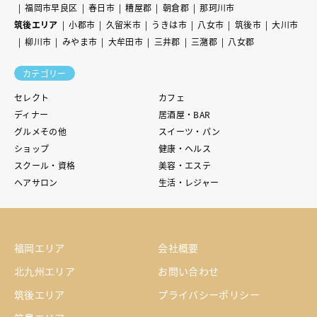
福岡市早良区
春日市
糟屋郡
朝倉郡
那珂川市
筑後エリア
小郡市
久留米市
うきは市
八女市
筑後市
大川市
柳川市
みやま市
大牟田市
三井郡
三潴郡
八女郡
カテゴリー
セレクト
カフェ
ディナー
居酒屋・BAR
グルメその他
スイーツ・パン
ショップ
健康・ヘルス
スクール・資格
美容・エステ
ヘアサロン
生活・レジャー
福岡エリア
会社概要
北九州エリア
お問い合わせ
筑後エリア
プライバシーポリシー