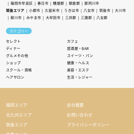
福岡市早良区
春日市
糟屋郡
朝倉郡
那珂川市
筑後エリア
小郡市
久留米市
うきは市
八女市
筑後市
大川市
柳川市
みやま市
大牟田市
三井郡
三潴郡
八女郡
カテゴリー
セレクト
カフェ
ディナー
居酒屋・BAR
グルメその他
スイーツ・パン
ショップ
健康・ヘルス
スクール・資格
美容・エステ
ヘアサロン
生活・レジャー
福岡エリア
会社概要
北九州エリア
お問い合わせ
筑後エリア
プライバシーポリシー