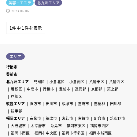
美容・エステ
北九州エリア
2023.06.06
1件中 1件を表示
エリア
行橋市
豊前市
北九州エリア
門司区
小倉北区
小倉南区
八幡東区
八幡西区
若松区
中間市
行橋市
豊前市
遠賀郡
京都郡
築上郡
戸畑区
筑豊エリア
直方市
田川市
飯塚市
嘉麻市
嘉穂郡
田川郡
鞍手郡
福岡エリア
宗像市
福津市
宮若市
古賀市
朝倉市
筑紫野市
大野城市
太宰府市
糸島市
福岡市東区
福岡市西区
福岡市南区
福岡市中央区
福岡市博多区
福岡市城南区