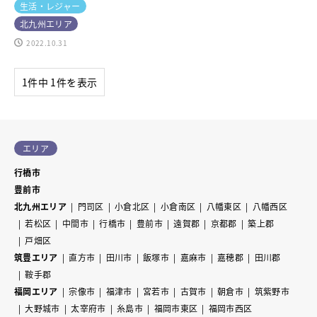
生活・レジャー
北九州エリア
2022.10.31
1件中 1件を表示
エリア
行橋市
豊前市
北九州エリア
門司区
小倉北区
小倉南区
八幡東区
八幡西区
若松区
中間市
行橋市
豊前市
遠賀郡
京都郡
築上郡
戸畑区
筑豊エリア
直方市
田川市
飯塚市
嘉麻市
嘉穂郡
田川郡
鞍手郡
福岡エリア
宗像市
福津市
宮若市
古賀市
朝倉市
筑紫野市
大野城市
太宰府市
糸島市
福岡市東区
福岡市西区