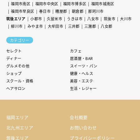
福岡市南区
福岡市中央区
福岡市博多区
福岡市城南区
福岡市早良区
春日市
糟屋郡
朝倉郡
那珂川市
筑後エリア
小郡市
久留米市
うきは市
八女市
筑後市
大川市
柳川市
みやま市
大牟田市
三井郡
三潴郡
八女郡
カテゴリー
セレクト
カフェ
ディナー
居酒屋・BAR
グルメその他
スイーツ・パン
ショップ
健康・ヘルス
スクール・資格
美容・エステ
ヘアサロン
生活・レジャー
福岡エリア
会社概要
北九州エリア
お問い合わせ
筑後エリア
プライバシーポリシー