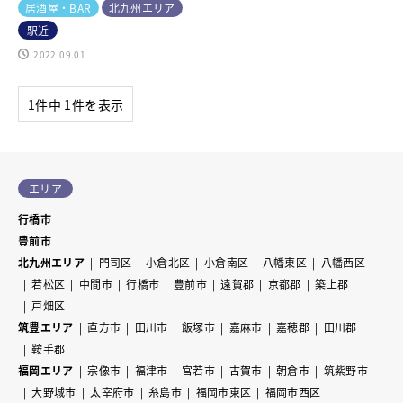
居酒屋・BAR
北九州エリア
駅近
2022.09.01
1件中 1件を表示
エリア
行橋市
豊前市
北九州エリア
門司区
小倉北区
小倉南区
八幡東区
八幡西区
若松区
中間市
行橋市
豊前市
遠賀郡
京都郡
築上郡
戸畑区
筑豊エリア
直方市
田川市
飯塚市
嘉麻市
嘉穂郡
田川郡
鞍手郡
福岡エリア
宗像市
福津市
宮若市
古賀市
朝倉市
筑紫野市
大野城市
太宰府市
糸島市
福岡市東区
福岡市西区