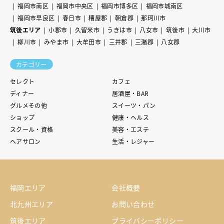
福岡市南区
福岡市中央区
福岡市博多区
福岡市城南区
福岡市早良区
春日市
糟屋郡
朝倉郡
那珂川市
筑後エリア
小郡市
久留米市
うきは市
八女市
筑後市
大川市
柳川市
みやま市
大牟田市
三井郡
三潴郡
八女郡
カテゴリー
セレクト
カフェ
ディナー
居酒屋・BAR
グルメその他
スイーツ・パン
ショップ
健康・ヘルス
スクール・資格
美容・エステ
ヘアサロン
生活・レジャー
福岡エリア
会社概要
北九州エリア
お問い合わせ
筑後エリア
プライバシーポリシー