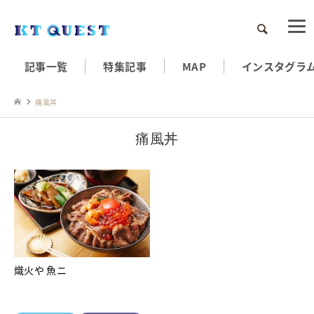
検索
記事一覧
特集記事
MAP
インスタグラ
痛風丼
痛風丼
熾火や 魚ニ