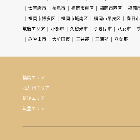
太宰府市
糸島市
福岡市東区
福岡市西区
福岡
福岡市博多区
福岡市城南区
福岡市早良区
春日
筑後エリア
小郡市
久留米市
うきは市
八女市
みやま市
大牟田市
三井郡
三潴郡
八女郡
福岡エリア
北九州エリア
筑後エリア
筑豊エリア