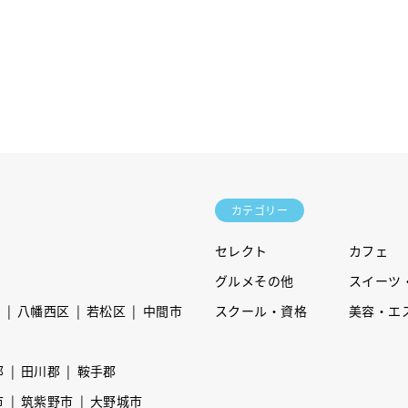
カテゴリー
セレクト
カフェ
グルメその他
スイーツ
区
八幡西区
若松区
中間市
スクール・資格
美容・エ
郡
田川郡
鞍手郡
市
筑紫野市
大野城市