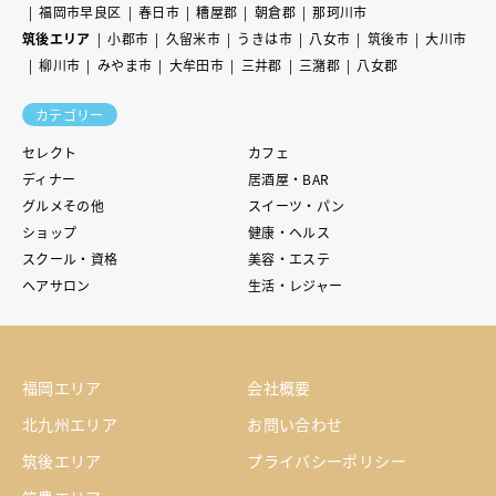
福岡市早良区
春日市
糟屋郡
朝倉郡
那珂川市
筑後エリア
小郡市
久留米市
うきは市
八女市
筑後市
大川市
柳川市
みやま市
大牟田市
三井郡
三潴郡
八女郡
カテゴリー
セレクト
カフェ
ディナー
居酒屋・BAR
グルメその他
スイーツ・パン
ショップ
健康・ヘルス
スクール・資格
美容・エステ
ヘアサロン
生活・レジャー
福岡エリア
会社概要
北九州エリア
お問い合わせ
筑後エリア
プライバシーポリシー