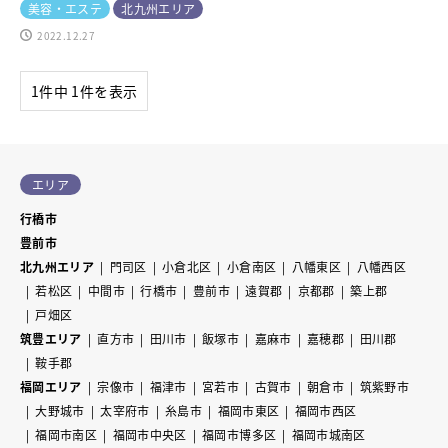
美容・エステ
北九州エリア
2022.12.27
1件中 1件を表示
エリア
行橋市
豊前市
北九州エリア
門司区
小倉北区
小倉南区
八幡東区
八幡西区
若松区
中間市
行橋市
豊前市
遠賀郡
京都郡
築上郡
戸畑区
筑豊エリア
直方市
田川市
飯塚市
嘉麻市
嘉穂郡
田川郡
鞍手郡
福岡エリア
宗像市
福津市
宮若市
古賀市
朝倉市
筑紫野市
大野城市
太宰府市
糸島市
福岡市東区
福岡市西区
福岡市南区
福岡市中央区
福岡市博多区
福岡市城南区