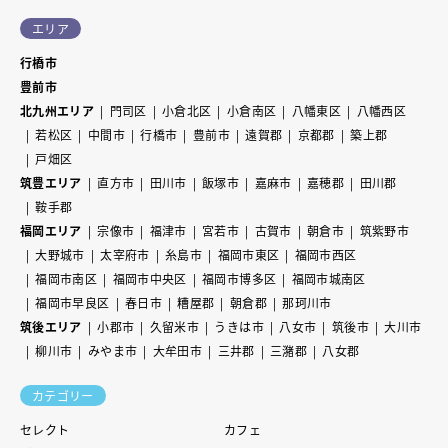
エリア
行橋市
豊前市
北九州エリア
門司区
小倉北区
小倉南区
八幡東区
八幡西区
若松区
中間市
行橋市
豊前市
遠賀郡
京都郡
築上郡
戸畑区
筑豊エリア
直方市
田川市
飯塚市
嘉麻市
嘉穂郡
田川郡
鞍手郡
福岡エリア
宗像市
福津市
宮若市
古賀市
朝倉市
筑紫野市
大野城市
太宰府市
糸島市
福岡市東区
福岡市西区
福岡市南区
福岡市中央区
福岡市博多区
福岡市城南区
福岡市早良区
春日市
糟屋郡
朝倉郡
那珂川市
筑後エリア
小郡市
久留米市
うきは市
八女市
筑後市
大川市
柳川市
みやま市
大牟田市
三井郡
三潴郡
八女郡
カテゴリー
セレクト
カフェ