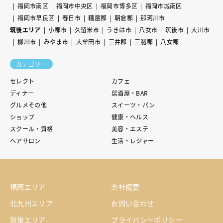
福岡市南区
福岡市中央区
福岡市博多区
福岡市城南区
福岡市早良区
春日市
糟屋郡
朝倉郡
那珂川市
筑後エリア
小郡市
久留米市
うきは市
八女市
筑後市
大川市
柳川市
みやま市
大牟田市
三井郡
三潴郡
八女郡
カテゴリー
セレクト
カフェ
ディナー
居酒屋・BAR
グルメその他
スイーツ・パン
ショップ
健康・ヘルス
スクール・資格
美容・エステ
ヘアサロン
生活・レジャー
福岡エリア
会社概要
北九州エリア
お問い合わせ
筑後エリア
プライバシーポリシー