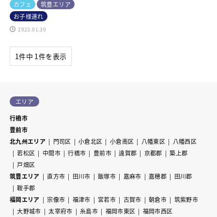
カフェ
筑豊エリア
お子様連れ
2023.01.30
1件中 1件を表示
エリア
行橋市
豊前市
北九州エリア
門司区
小倉北区
小倉南区
八幡東区
八幡西区
若松区
中間市
行橋市
豊前市
遠賀郡
京都郡
築上郡
戸畑区
筑豊エリア
直方市
田川市
飯塚市
嘉麻市
嘉穂郡
田川郡
鞍手郡
福岡エリア
宗像市
福津市
宮若市
古賀市
朝倉市
筑紫野市
大野城市
太宰府市
糸島市
福岡市東区
福岡市西区