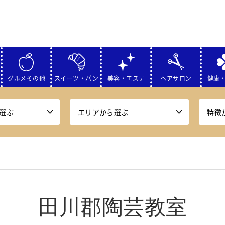
グルメその他
スイーツ・パン
美容・エステ
ヘアサロン
健康
選ぶ
エリアから選ぶ
特徴
田川郡陶芸教室