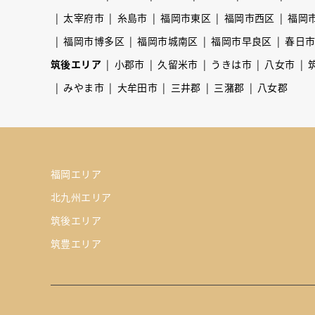
太宰府市
糸島市
福岡市東区
福岡市西区
福岡
福岡市博多区
福岡市城南区
福岡市早良区
春日
筑後エリア
小郡市
久留米市
うきは市
八女市
みやま市
大牟田市
三井郡
三潴郡
八女郡
福岡エリア
北九州エリア
筑後エリア
筑豊エリア