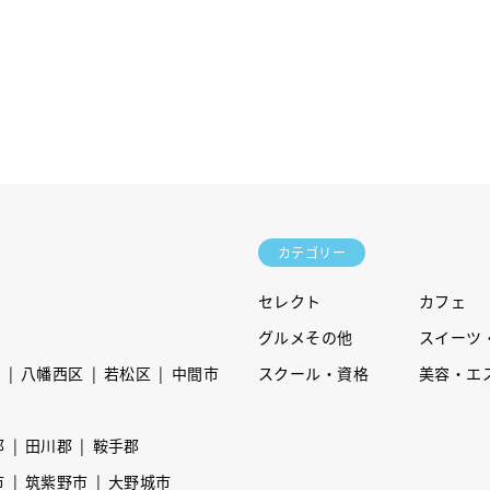
カテゴリー
セレクト
カフェ
グルメその他
スイーツ
区
八幡西区
若松区
中間市
スクール・資格
美容・エ
郡
田川郡
鞍手郡
市
筑紫野市
大野城市